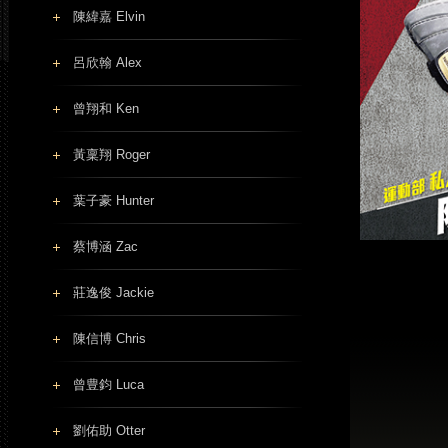
陳緯嘉 Elvin
呂欣翰 Alex
曾翔和 Ken
黃稟翔 Roger
葉子豪 Hunter
蔡博涵 Zac
莊逸俊 Jackie
陳信博 Chris
曾豊鈞 Luca
劉佑助 Otter