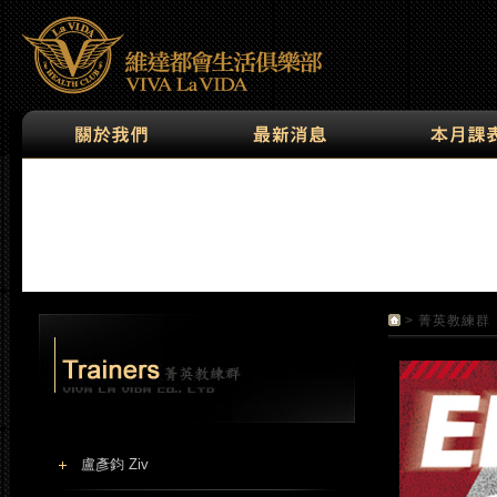
> 菁英教練群
盧彥鈞 Ziv