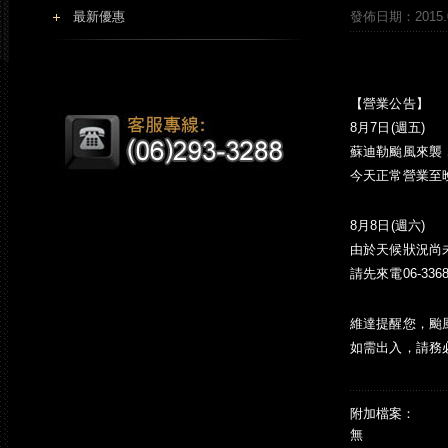
最新優惠
發佈日期：2015.0
【營業公告】 20
8月7日(週五)
蘇迪勒颱風來襲
今天正常營業至晚
8月8日(週六)
由於天候狀況尚
請先來電06-33
維達提醒您，颱
如需出入，請務
附加檔案：
無