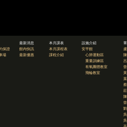
最新消息
本月課表
設施介紹
菁
約保證
館內快訊
本月課程表
安平館
盧
車場
最新優惠
課程介紹
心肺運動區
陳
重量訓練區
呂
有氧團體教室
曾
飛輪教室
黃
葉
蔡
莊
陳
曾
劉
吳
吳
高