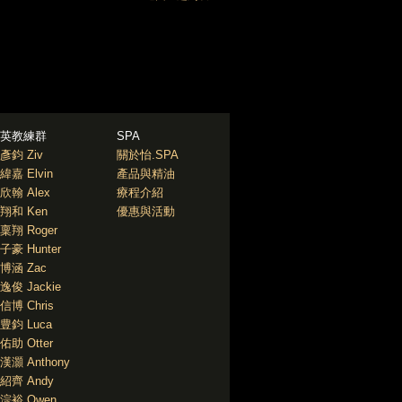
英教練群
SPA
彥鈞 Ziv
關於怡.SPA
緯嘉 Elvin
產品與精油
欣翰 Alex
療程介紹
翔和 Ken
優惠與活動
稟翔 Roger
子豪 Hunter
博涵 Zac
逸俊 Jackie
信博 Chris
豊鈞 Luca
佑助 Otter
漢灝 Anthony
紹齊 Andy
淙裕 Owen