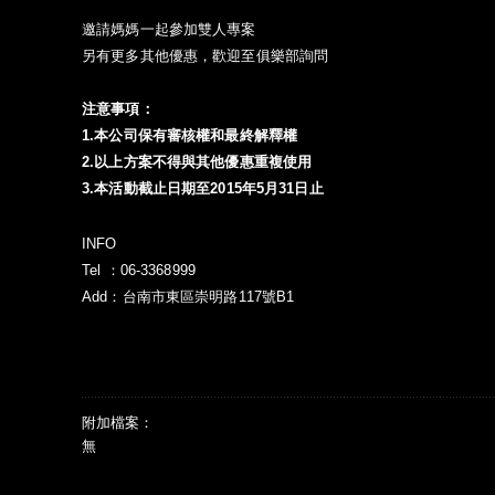
邀請媽媽一起參加雙人專案
另有更多其他優惠，歡迎至俱樂部詢問
注意事項：
1.本公司保有審核權和最終解釋權
2.以上方案不得與其他優惠重複使用
3.本活動截止日期至2015年5月31日止
INFO
Tel ：06-3368999
Add：台南市東區崇明路117號B1
附加檔案：
無