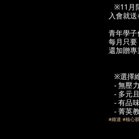
※
11月
入會就送
青年學子
每月只要 
還加贈專
※
選擇
- 無
- 多元
- 有
- 菁
#維達
#核心