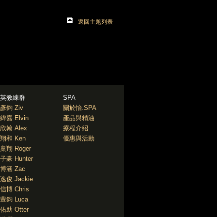
返回主題列表
英教練群
SPA
彥鈞 Ziv
關於怡.SPA
緯嘉 Elvin
產品與精油
欣翰 Alex
療程介紹
翔和 Ken
優惠與活動
稟翔 Roger
子豪 Hunter
博涵 Zac
逸俊 Jackie
信博 Chris
豊鈞 Luca
佑助 Otter