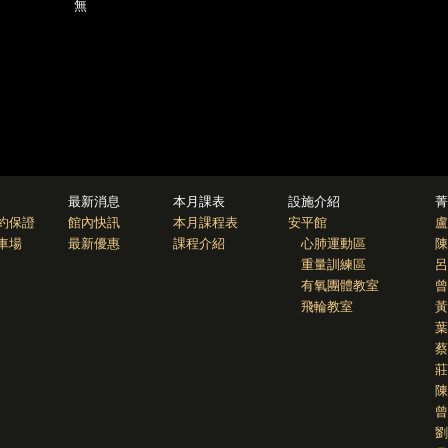
無
最新消息
本月課表
設施介紹
菁
約保證
館內快訊
本月課程表
安平館
盧
車場
最新優惠
課程介紹
心肺運動區
陳
重量訓練區
呂
有氧團體教室
曾
飛輪教室
黃
葉
蔡
莊
陳
曾
劉