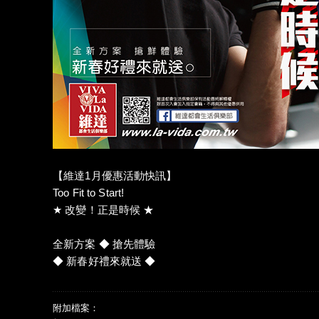
【維達1月優惠活動快訊】
Too Fit to Start!
★ 改變！正是時候 ★
全新方案 ◆ 搶先體驗
◆ 新春好禮來就送 ◆
附加檔案：