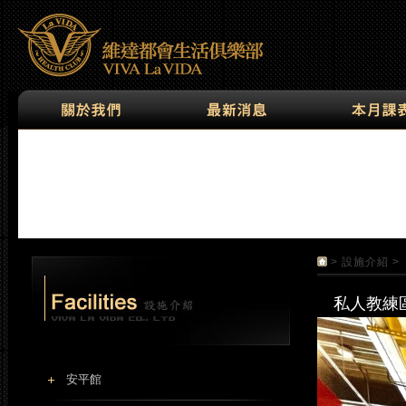
>
設施介紹
>
私人教練
安平館