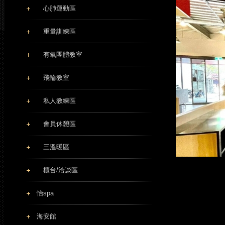
心肺運動區
重量訓練區
有氧團體教室
飛輪教室
私人教練區
會員休憩區
三溫暖區
櫃台/洽談區
怡spa
海安館